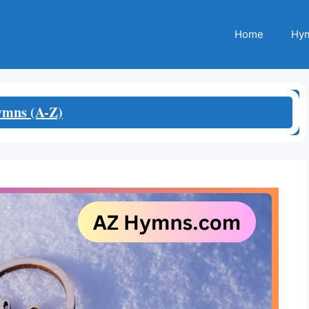
Home
Hym
mns (A-Z)