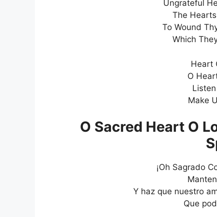
Ungrateful He
The Hearts
To Wound Thy 
Which They
Heart 
O Heart
Listen
Make U
O Sacred Heart O Lo
S
¡Oh Sagrado Co
Mantenn
Y haz que nuestro am
Que pod