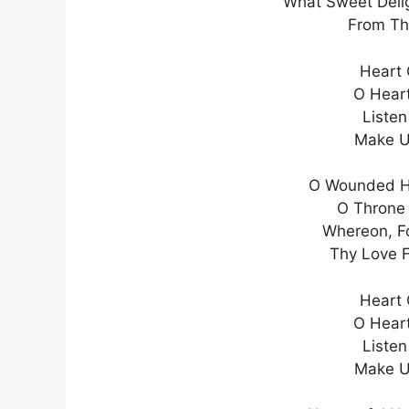
What Sweet Delig
From Th
Heart 
O Heart
Listen
Make U
O Wounded He
O Throne 
Whereon, Fo
Thy Love F
Heart 
O Heart
Listen
Make U