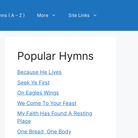
ns ( A – Z )
More
Site Links
Popular Hymns
Because He Lives
Seek Ye First
On Eagles Wings
We Come To Your Feast
My Faith Has Found A Resting
Place
One Bread, One Body