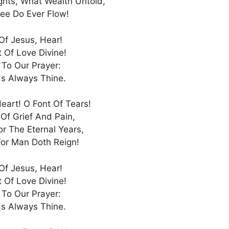
hts, What Wealth Untold,
ee Do Ever Flow!
Of Jesus, Hear!
 Of Love Divine!
 To Our Prayer:
s Always Thine.
art! O Font Of Tears!
Of Grief And Pain,
r The Eternal Years,
or Man Doth Reign!
Of Jesus, Hear!
 Of Love Divine!
 To Our Prayer:
s Always Thine.