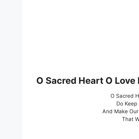
O Sacred Heart O Love D
O Sacred H
Do Keep 
And Make Our 
That W