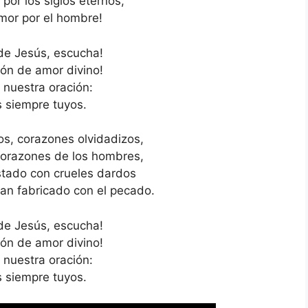
, por los siglos eternos,
amor por el hombre!
de Jesús, escucha!
zón de amor divino!
 nuestra oración:
 siempre tuyos.
os, corazones olvidadizos,
 corazones de los hombres,
ostado con crueles dardos
an fabricado con el pecado.
de Jesús, escucha!
zón de amor divino!
 nuestra oración:
 siempre tuyos.